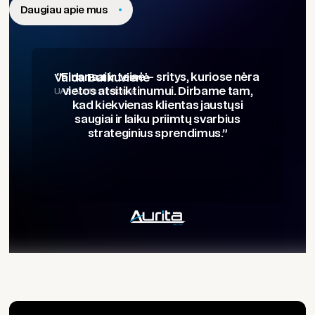
Daugiau apie mus
“Finansai ir teisė – sritys, kuriose nėra
Vaida Butkuvienė
UAB Aurita direktorė
vietos atsitiktinumui. Dirbame tam,
kad kiekvienas klientas jaustųsi
saugiai ir laiku priimtų svarbius
strateginius sprendimus.”