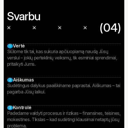
Svarbu
(04)
Vertė
1
Siūlome tik tai, kas sukuria apčiuopiamą naudą Jūsų
verslui – jokių perteklinių veiksmų, tik esminiai sprendimai,
pritaikyti Jums.
Aiškumas
2
Sudėtingus dalykus paaiškiname paprastai. Aiškumas – tai
pagarba Jūsų laikui.
Kontrolė
3
Padedame valdyti procesus ir rizikas – finansines, teisines,
mokestines. Tikslas – kad sudėtingi klausimai netaptų jūsų
problema.