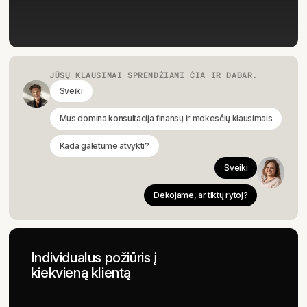
JŪSŲ KLAUSIMAI SPRENDŽIAMI ČIA IR DABAR.
Sveiki
Mus domina konsultacija finansų ir mokesčių klausimais
Kada galėtume atvykti?
Sveiki
Dėkojame, ar tiktų rytoj?
Individualus požiūris į
kiekvieną klientą