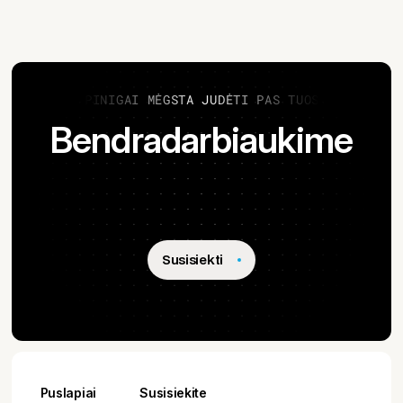
PINIGAI MĖGSTA JUDĖTI PAS TUOS, KURIE JU
Bendradarbiaukime
Susisiekti
Puslapiai
Susisiekite