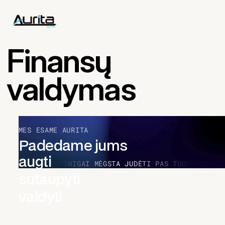
Finansų
valdymas
MES ESAME AURITA
Padedame jums
augti
PINIGAI MĖGSTA JUDĖTI PAS TUOS,
KURIE 
sutaupyti
valdyti