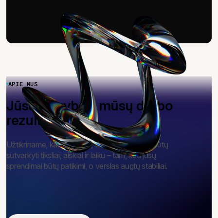
APIE MUS
Jūsų ramybė – mūsų darbo
rezultatas
Užtikriname, kad finansai, teisė ir mokesčiai būtų
sutvarkyti tiksliai, aiškiai ir laiku – tam, kad jūsų
sprendimai būtų patikimi, o verslas augtų stabiliai.