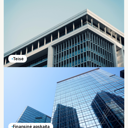
Teisė
Finansinė apskaita