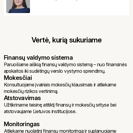
Vertė, kurią sukuriame
Finansų valdymo sistema
Paruošiame aiškią finansų valdymo sistemą – nuo finansinės
apskaitos iki sudėtingų verslo vystymo sprendimų.
Mokesčiai
Konsultuojame įvairiais mokesčių klausimais ir atliekame
mokesčių rizikos vertinimą.
Atstovavimas
Užtikriname teisinę atitiktį finansų ir mokesčių srityse bei
atstovaujame Lietuvos institucijose.
Monitoringas
Atliekame nuolatinį finansų monitoringą ir suplanuojame