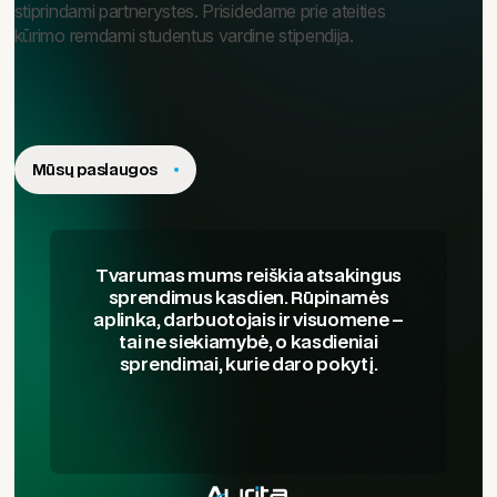
stiprindami partnerystes. Prisidedame prie ateities
kūrimo remdami studentus vardine stipendija.
Mūsų paslaugos
Tvarumas mums reiškia atsakingus
sprendimus kasdien. Rūpinamės
aplinka, darbuotojais ir visuomene –
tai ne siekiamybė, o kasdieniai
sprendimai, kurie daro pokytį.