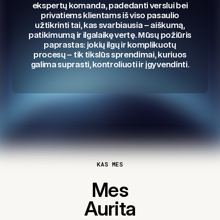
ekspertų komanda, padedanti verslui bei
privatiems klientams iš viso pasaulio
užtikrinti tai, kas svarbiausia – aiškumą,
patikimumą ir ilgalaikę vertę. Mūsų požiūris
paprastas: jokių ilgų ir komplikuotų
procesų – tik tikslūs sprendimai, kuriuos
galima suprasti, kontroliuoti ir įgyvendinti.
KAS MES
Mes
Aurita