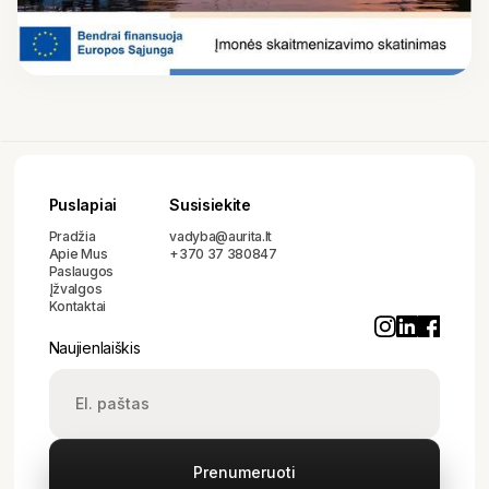
Puslapiai
Susisiekite
Pradžia
vadyba@aurita.lt
Apie Mus
+370 37 380847
Paslaugos
Įžvalgos
Kontaktai
Naujienlaiškis