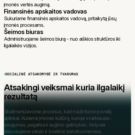
įmonės vertės augimą.
Finansinės apskaitos vadovas
Sukuriame finansinės apskaitos vadovą, pritaikytą jūsų
įmonės procesams.
Šeimos biuras
Administruojame šeimos biurą - nuo aiškios struktūros iki
ilgalaikės vizijos.
SOCIALINĖ ATSAKOMYBĖ IR TVARUMAS
Atsakingi veiksmai kuria ilgalaikį
rezultatą
Skaitmenizavome procesus, kad mažintume poveikį
aplinkai. Kuriame įmonės kultūrą, kurioje svarbiausia -
saugumas, pagarba ir augimo galimybės. Aktyviai
dalyvaujame verslo ir švietimo bendruomenėse,