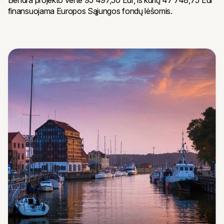
Bendra projekto vertė 95 497,50 Eur, iš kurių 47 748,75 Eur
finansuojama Europos Sąjungos fondų lėšomis.